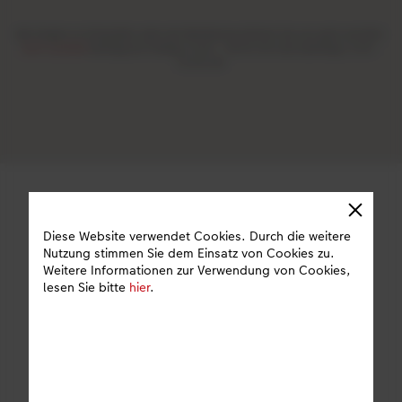
Bei Fragen zu Produkten oder der Bestellung können Sie uns gern anrufen:
0471-224549
Montag bis Freitag: 8:00 – 18:00 Uhr und Samstag: 9:00 -
12:00 Uhr
Diese Website verwendet Cookies. Durch die weitere
Nutzung stimmen Sie dem Einsatz von Cookies zu.
Weitere Informationen zur Verwendung von Cookies,
lesen Sie bitte
hier
.