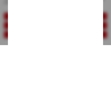
*Die Preise gelten inkl. MwSt. zzgl. Versandkosten (ggf. auch bei Filialabholung)
gem.
Preisliste
|
AGB
|
Datenschutz
|
Impressum
|
Datenschutzerklärung