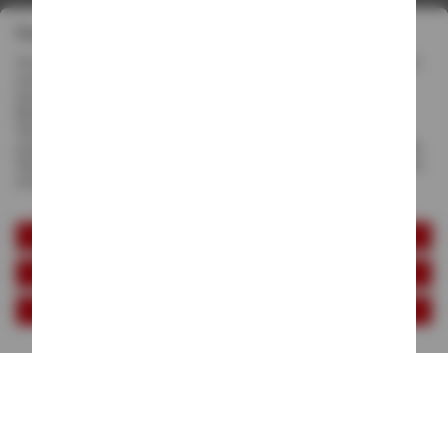
*Die Preise gelten inkl. MwSt. zzgl. Versandkosten (ggf. auch bei Filialabholung)
gem.
Preisliste
|
AGB
|
Datenschutz
|
Impressum
|
Datenschutzerklärung