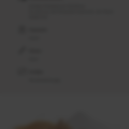
Solides Direktdruck-Verfahren
Es wird nur die Rückseite bedruckt, der Rand
bleibt frei
Gewicht:
leicht
Dicke:
dünn
Größe:
Modellabhängig