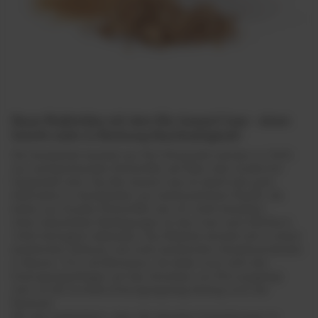
Neue Maßstäbe mit dem Bio-based Case - einen
Schritt mehr in Richtung Nachhaltigkeit!
Die Handyhülle besteht aus PLA (Polyactid) welches zu 100%
aus nachwachsenden Rohstoffen wie Mais oder Zuckerrohr
hergestellt wird. Das Bio-based Case ist damit eine gute
Alternative zu Handyhüllen aus herkömmlichem Plastik, die
bisher aus fossilen Rohstoffen wie z.B. Erdöl bestehen.
Unter industriellen Bedingungen ist das Case nach DIN Norm
13432 biologisch abbaubar. Das Material zersetzt sich in einem
bestimmten Zeitraum und unter bestimmten Umweltumständen
in Wasser, CO₂ und Biomasse. Da leider noch nicht alle
Entsorgungsanlagen auf das Zersetzen von PLA ausgelegt
sind, ist der korrekte Entsorgungsweg bislang noch der
Restmüll.
Wir sind optimistisch, dass die aktuellen Entwicklungen im