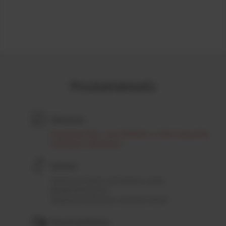
Produktdetails
Material:
Polylactid (PLA, nach DIN Norm 13432 industriell
biologisch abbaubar)
Schutz:
Schutz an Ecken und Kanten sowie
Bedienelementen
Displayschutz durch erhöhten Rand
Druckverfahren: